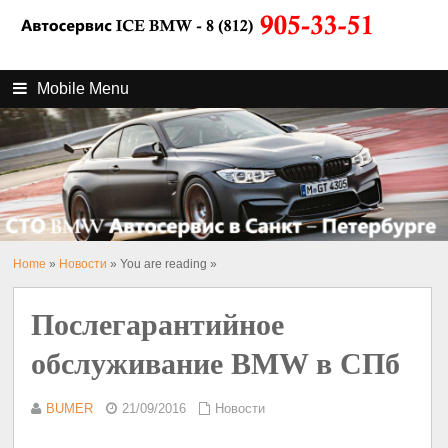
Mobile Menu
Home
»
Новости
» You are reading »
Послегарантийное
обслуживание BMW в СПб
BUMER
21/09/2016
Новости