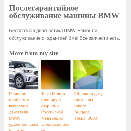
Послегарантийное
обслуживание машины BMW
Бесплатная диагностика BMW. Ремонт и
обслуживание с гарантией бмв! Все запчасти есть.
More from my site
Решение
Tesla Motors
Объявили дату
проблем с
планирует
премьеры
выхлопом
открыть в
нового
двигателя
Российской
Peugeot
BMW:
Федерации
(Пежо) 3008
удаление сажи
электрозаправ
и замена
ки