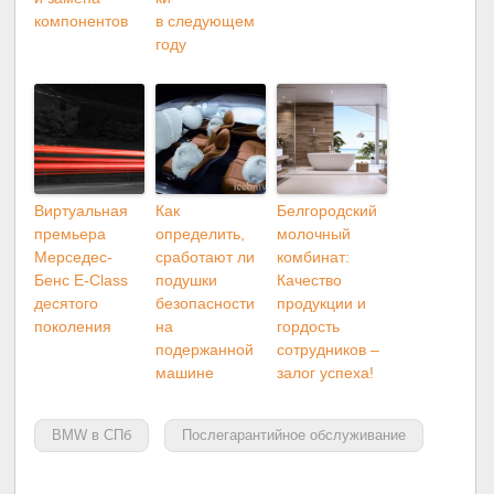
компонентов
в следующем
году
Виртуальная
Как
Белгородский
премьера
определить,
молочный
Мерседес-
сработают ли
комбинат:
Бенс E-Class
подушки
Качество
десятого
безопасности
продукции и
поколения
на
гордость
подержанной
сотрудников –
машине
залог успеха!
BMW в СПб
Послегарантийное обслуживание