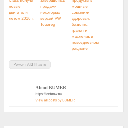
Class получит
завершились
продукты в
новые
продажи
мощные
двигатели
некоторых
союзники
летом 2016 г.
версий VW
здоровья:
Touareg
базилик,
гранат и
масленик в
повседневном
рационе
Ремонт АКПП авто
About BUMER
https://icebmw.ru/
View all posts by BUMER
→