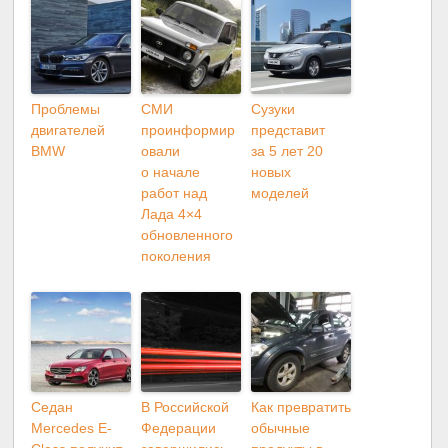
Проблемы
СМИ
Сузуки
двигателей
проинформир
представит
BMW
овали
за 5 лет 20
о начале
новых
работ над
моделей
Лада 4×4
обновленного
поколения
Седан
В Российской
Как превратить
Mercedes E-
Федерации
обычные