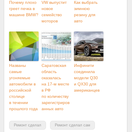
Почему плохо
VW выпустит
Как выбрать
греет печка в
новое
зимнюю
машине BMW?
семейство
резину для
моторов
авто
Названы
Саратовская
Инфинити
самые
область
соединила
угоняемые
оказалась
модели Q30
автомобили в
на 17-м месте
и QX30 для
российской
в РФ
американцев
столице
по количеству
в течении
зарегистриров
прошлого года
анных авто
Ремонт сделал
Ремонт сделал сам