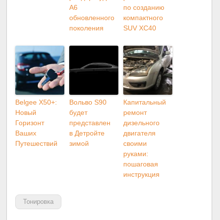
A6
по созданию
обновленного
компактного
поколения
SUV XC40
Belgee X50+:
Вольво S90
Капитальный
Новый
будет
ремонт
Горизонт
представлен
дизельного
Ваших
в Детройте
двигателя
Путешествий
зимой
своими
руками:
пошаговая
инструкция
Тонировка