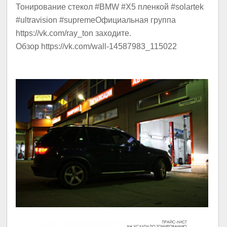
Тонирование стекол #BMW #X5 пленкой #solartek
#ultravision #supremeОфициальная группа
https://vk.com/ray_ton заходите.
Обзор https://vk.com/wall-14587983_115022