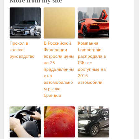
More from my site
Прокол в
В Российской
Компания
колесе:
Федерации
Lamborghini
руководство
возросли цены
распродала в
на 25
РФ все
предъявленны
доступные на
х на
2016
автомобильно
автомобили
м рынке
брендов