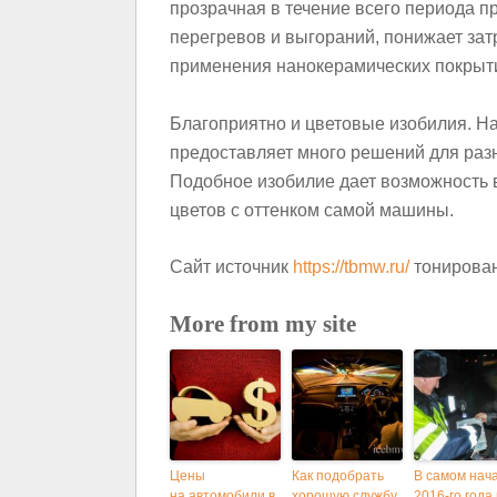
прозрачная в течение всего периода 
перегревов и выгораний, понижает зат
применения нанокерамических покрыти
Благоприятно и цветовые изобилия. Н
предоставляет много решений для разн
Подобное изобилие дает возможность 
цветов с оттенком самой машины.
Сайт источник
https://tbmw.ru/
тонирован
More from my site
Цены
Как подобрать
В самом нач
на автомобили в
хорошую службу
2016-го года