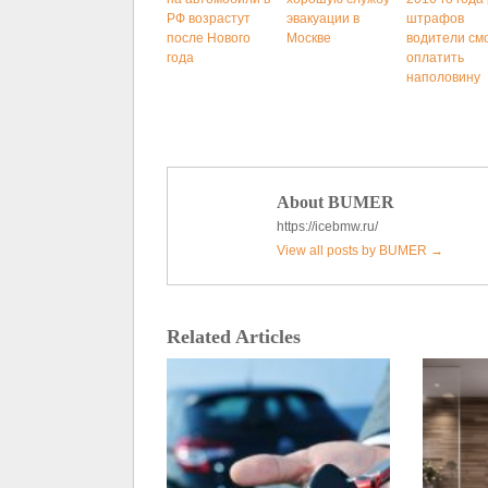
РФ возрастут
эвакуации в
штрафов
после Нового
Москве
водители см
года
оплатить
наполовину
About BUMER
https://icebmw.ru/
View all posts by BUMER
→
Related Articles