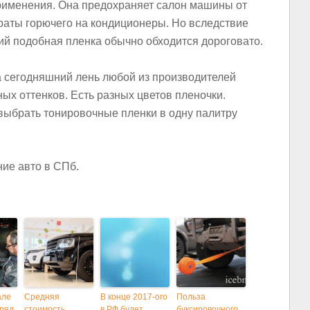
применения. Она предохраняет салон машины от
раты горючего на кондиционеры. Но вследствие
й подобная пленка обычно обходится дороговато.
а сегодняшний лень любой из производителей
ых оттенков. Есть разных цветов пленочки.
выбрать тонировочные пленки в одну палитру
ие авто в СПб.
але
Средняя
В конце 2017-ого
Польза
 ряд
стоимость
в РФ будет
буксировочного