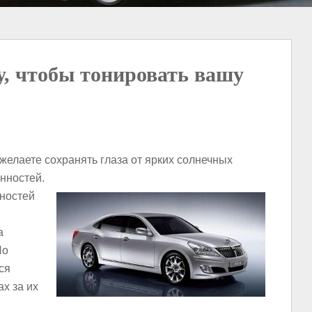
у, чтобы тонировать вашу
желаете сохранять глаза от ярких солнечных
нностей.
ностей
а
Но
ся
х за их