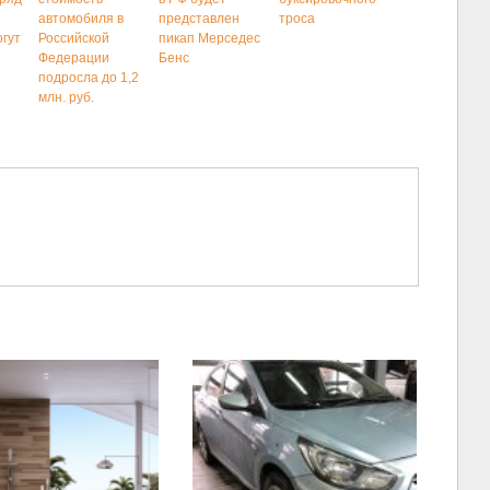
автомобиля в
представлен
троса
огут
Российской
пикап Мерседес
Федерации
Бенс
подросла до 1,2
млн. руб.