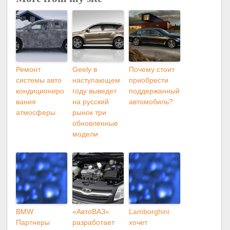
Ремонт
Geely в
Почему стоит
системы авто
наступающем
приобрести
кондициониро
году выведет
поддержанный
вания
на русский
автомобиль?
атмосферы
рынок три
обновленные
модели
BMW
«АвтоВАЗ»
Lamborghini
Партнеры
разработает
хочет