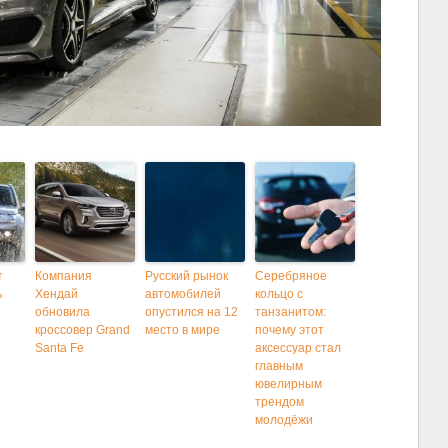
т
Компания
Русский рынок
Серебряное
ь
Хендай
автомобилей
кольцо с
обновила
опустился на 12
танзанитом:
кроссовер Grand
место в мире
почему этот
Santa Fe
аксессуар стал
главным
d
ювелирным
трендом
молодёжи