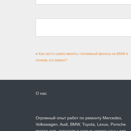
«
Как часто нужно менять топливный фильтр на BMW и
почему это важно?
О нас
Огромный опыт работ по ремонту Mercedes,
Volkswagen, Audi, BMW, Toyota, Lexus, Porsche.
всегда есть запчасти и самые низкие цены для