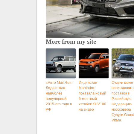
More from my site
«Авто Mail.Ru»:
Индийская
Сузуки може
Лада стала
Mahindra
восстановит
наиболее
показала новый
поставки в
популярной
6-местный
Российскую
2015-ого года в
хэтчбек KUV100
Федерацию
РФ
на видео
кроссовера
Сузуки Gran
Vitara