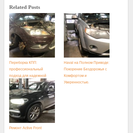
Related Posts
Переборка КПП:
Haval на Полном Приводе:
профессиональный
Покорение Бездорожья с
подход для надежной
Комфортом и
работы вашего
Уверенностью.
автомобиля
Ремонт Active Front