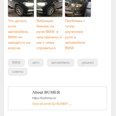
Что делать,
Вибрации,
Проблема с
если
биение на
тугим
автомобиль
руле BMW: в
кручением
BMW не
чем причины и
руля в
заводится на
как с ними
автомобиле
морозе
справиться
BMW
BMW
авто
автомобиль
дешево
советы
About BUMER
https://icebmw.ru/
View all posts by BUMER
→