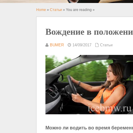
Home
»
Статьи
» You are reading »
Вождение в положен
BUMER
14/09/2017
Статьи
Можно ли водить во время беремен