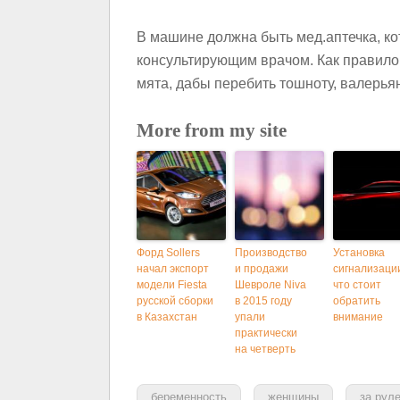
В машине должна быть мед.аптечка, ко
консультирующим врачом. Как правило,
мята, дабы перебить тошноту, валерья
More from my site
Форд Sollers
Производство
Установка
начал экспорт
и продажи
сигнализации
модели Fiesta
Шевроле Niva
что стоит
русской сборки
в 2015 году
обратить
в Казахстан
упали
внимание
практически
на четверть
беременность
женщины
за рул