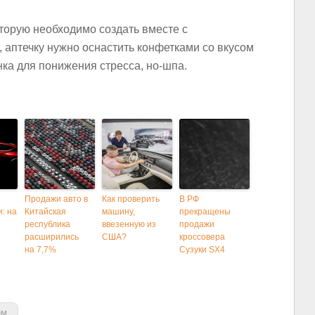
торую необходимо создать вместе с
 аптечку нужно оснастить конфетками со вкусом
нка для понижения стресса, но-шпа.
Продажи авто в
Как проверить
В РФ
: на
Китайская
машину,
прекращены
республика
ввезенную из
продажи
расширились
США?
кроссовера
на 7,7%
Сузуки SX4
ем