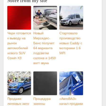
More from my site
Чери готовится
Новый
Стартовало
к выводу на
Мерседес-
производство
рынок
Бенс получит
новых Caddy с
автомобилей
64 варианта
моторами 1.6
нового SUV
подсветки
MPI
Cowin X3
салона и 1450
ватт звука
Продажи
Процедура
«АвтоВАЗ»
легковых авто
замены
начал продажи