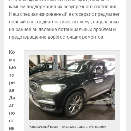
камнем поддержания их безупречного состояния.
Наш специализированный автосервис предлагает
полный спектр диагностических услуг, нацеленных
на раннее выявление потенциальных проблем и
предотвращение дорогостоящих ремонтов.
Ко
мп
ью
те
рн
ая
Ди
аг
но
ст
Капитальный ремонт дизельного двигателя своими
ик