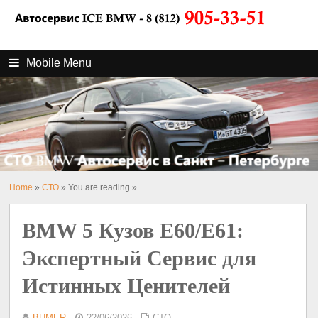
Mobile Menu
Home
»
СТО
» You are reading »
BMW 5 Кузов E60/E61:
Экспертный Сервис для
Истинных Ценителей
BUMER
22/06/2026
СТО