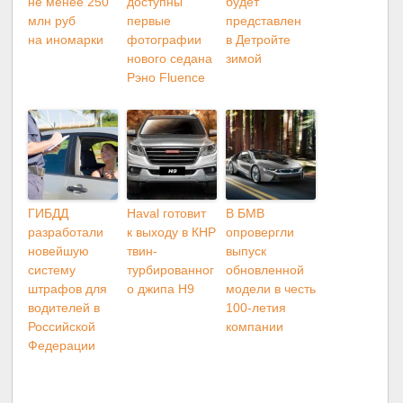
не менее 250
доступны
будет
млн руб
первые
представлен
на иномарки
фотографии
в Детройте
нового седана
зимой
Рэно Fluence
ГИБДД
Haval готовит
В БМВ
разработали
к выходу в КНР
опровергли
новейшую
твин-
выпуск
систему
турбированног
обновленной
штрафов для
о джипа H9
модели в честь
водителей в
100-летия
Российской
компании
Федерации