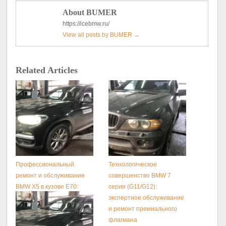
About BUMER
https://icebmw.ru/
View all posts by BUMER
→
Related Articles
Профессиональный
Технологическое
ремонт и обслуживание
совершенство BMW 7
BMW X5 в кузове E70:
серии (G11/G12):
секреты долголетия
экспертное обслуживание
легендарного кроссовера
и ремонт премиального
флагмана