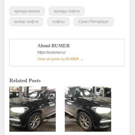
аренда жилья
аренда лофта
выбор лофта
лофты
Санкт-Петербург
About BUMER
https://icebmw.ru/
View all posts by BUMER
→
Related Posts