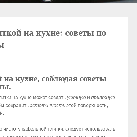
ткой на кухне: советы по
ы
 на кухне, соблюдая советы
ты.
итки на кухне может создать
уютную
и
приятную
бы сохранить
эстетичность
этой поверхности,
й.
 чистоту кафельной плитки, следует использовать
е помогут удалить
накопившуюся
грязь и жир.