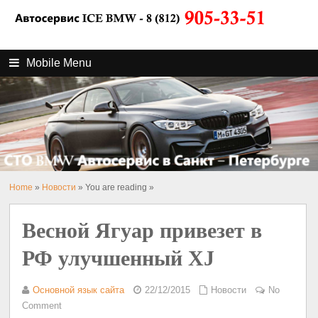
Mobile Menu
Home
»
Новости
» You are reading »
Весной Ягуар привезет в
РФ улучшенный XJ
Основной язык сайта
22/12/2015
Новости
No
Comment