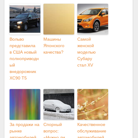
Вольво
Машины
Самой
представила
Японского
женской
в США новый
качества?
моделью
полноприводн
Субару
ый
стал XV
внедорожник
XC90 T5
За продажи на
Спорный
Качественное
рынке
вопрос:
обслуживание
автомобилей
«Нужно ли
автомобилей