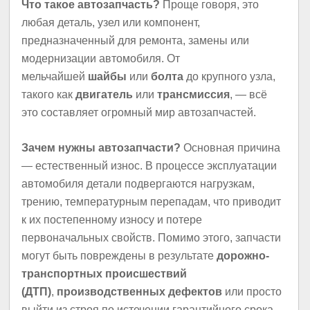
Что такое автозапчасть?
Проще говоря, это
любая деталь, узел или компонент,
предназначенный для ремонта, замены или
модернизации автомобиля. От
мельчайшей
шайбы
или
болта
до крупного узла,
такого как
двигатель
или
трансмиссия
, — всё
это составляет огромный мир автозапчастей.
Зачем нужны автозапчасти?
Основная причина
— естественный износ. В процессе эксплуатации
автомобиля детали подвергаются нагрузкам,
трению, температурным перепадам, что приводит
к их постепенному износу и потере
первоначальных свойств. Помимо этого, запчасти
могут быть повреждены в результате
дорожно-
транспортных происшествий
(ДТП)
,
производственных дефектов
или просто
выйти из строя по истечении гарантийного срока.