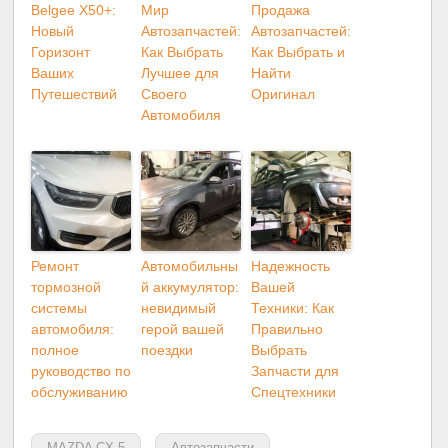
Belgee X50+:
Мир
Продажа
Новый
Автозапчастей:
Автозапчастей:
Горизонт
Как Выбрать
Как Выбрать и
Ваших
Лучшее для
Найти
Путешествий
Своего
Оригинал
Автомобиля
Ремонт
Автомобильны
Надежность
тормозной
й аккумулятор:
Вашей
системы
невидимый
Техники: Как
автомобиля:
герой вашей
Правильно
полное
поездки
Выбрать
руководство по
Запчасти для
обслуживанию
Спецтехники
MAZDA CX-5
Автозапчасти