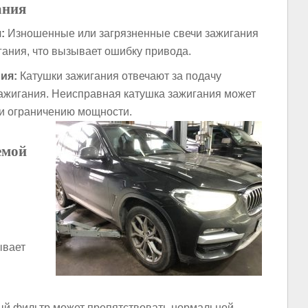
ания
:
Изношенные или загрязненные свечи зажигания
гания, что вызывает ошибку привода.
ия:
Катушки зажигания отвечают за подачу
ажигания. Неисправная катушка зажигания может
 и ограничению мощности.
емой
ывает
й фильтр может препятствовать нормальной