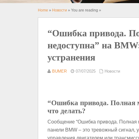
Home
»
Новости
» You are reading »
“Ошибка привода. П
недоступна” на BMW
устранения
BUMER
07/07/2025
Новости
“Ошибка привода. Полная 
что делать?
Сообщение “Ошибка привода. Полная 
панели BMW – это тревожный сигнал, 
управления двигателем или трансмисси