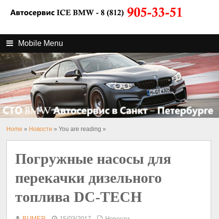
Mobile Menu
Home
»
Новости
» You are reading »
Погружные насосы для
перекачки дизельного
топлива DC-TECH
BUMER
15/03/2017
Новости