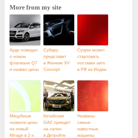
More from my site
Ауди поведал
Субару
Сузуки может
о новом
представит
стартовать
флагмане Q7
в Женеве XV
поставки авто
и назвал цены
Concept
в РФ из Индии
Мицубиши
Китайская
Названы
назвала цены
GAC приедет
самые
на новый
на салон
известные
Mirage в 2-х
в Детройте
машины