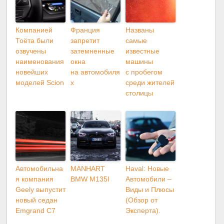
Компанией
Франция
Названы
Тоёта были
запретит
самые
озвучены
затемненные
известные
наименования
окна
машины
новейших
на автомобиля
с пробегом
моделей Scion
х
среди жителей
столицы
Автомобильна
MANHART
Haval: Новые
я компания
BMW M135I
Автомобили –
Geely выпустит
Виды и Плюсы
новый седан
(Обзор от
Emgrand C7
Эксперта).