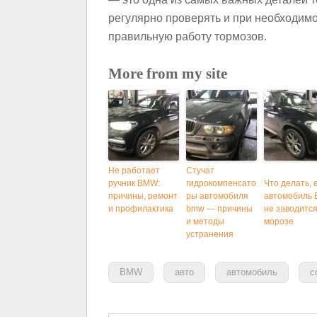
регулярно проверять и при необходимо
правильную работу тормозов.
More from my site
Не работает
Стучат
ручник BMW:
гидрокомпенсато
Что делать, 
причины, ремонт
ры автомобиля
автомобиль
и профилактика
bmw — причины
не заводится
и методы
морозе
устранения
BMW
авто
автомобиль
с