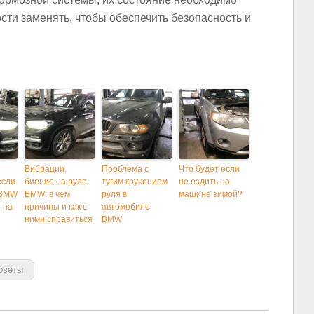
сти заменять, чтобы обеспечить безопасность и
Вибрации,
Проблема с
Что будет если
если
биение на руле
тугим кручением
не ездить на
 BMW
BMW: в чем
руля в
машине зимой?
 на
причины и как с
автомобиле
ними справиться
BMW
оветы