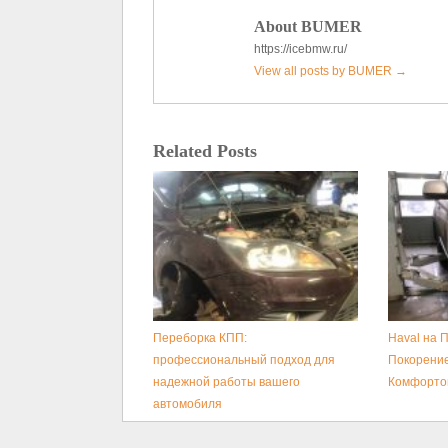
About BUMER
https://icebmw.ru/
View all posts by BUMER
→
Related Posts
Переборка КПП:
Haval на 
профессиональный подход для
Покорение
надежной работы вашего
Комфортом
автомобиля