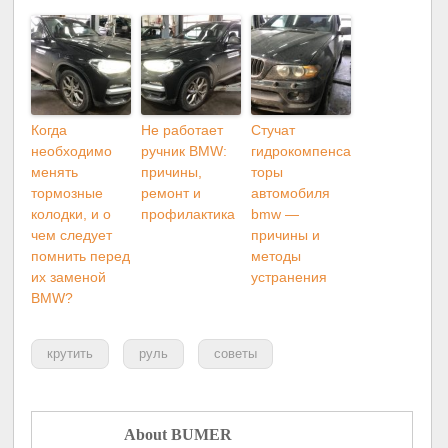
Когда
Не работает
Стучат
необходимо
ручник BMW:
гидрокомпенса
менять
причины,
торы
тормозные
ремонт и
автомобиля
колодки, и o
профилактика
bmw —
чем следует
причины и
помнить перед
методы
их заменой
устранения
BMW?
крутить
руль
советы
About BUMER