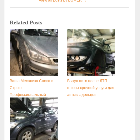
View all posts by BUMER
→
Related Posts
Ваша Механика Снова в
Выкуп авто после ДТП:
Строю:
плюсы срочной услуги для
Профессиональный
автовладельцев
Ремонт МКПП с Гарантией