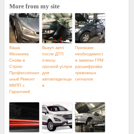
More from my site
Ваша
Выкуп авто
Признаки
Механика
после ДТП:
необходимост
Снова в
плюсы
и замены ГРМ:
Строю:
срочной услуги
расшифровка
Профессионал
для
тревожных
ьный Ремонт
автовладельце
сигналов
МКПП с
в
Гарантией