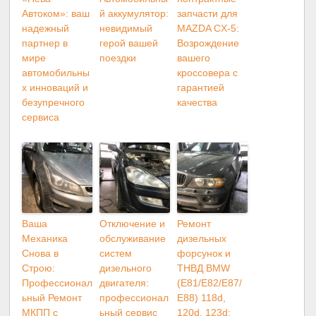
Автоком»: ваш
й аккумулятор:
запчасти для
надежный
невидимый
MAZDA CX-5:
партнер в
герой вашей
Возрождение
мире
поездки
вашего
автомобильны
кроссовера с
х инноваций и
гарантией
безупречного
качества
сервиса
Ваша
Отключение и
Ремонт
Механика
обслуживание
дизельных
Снова в
систем
форсунок и
Строю:
дизельного
ТНВД BMW
Профессионал
двигателя:
(E81/E82/E87/
ьный Ремонт
профессионал
E88) 118d,
МКПП с
ьный сервис
120d, 123d: