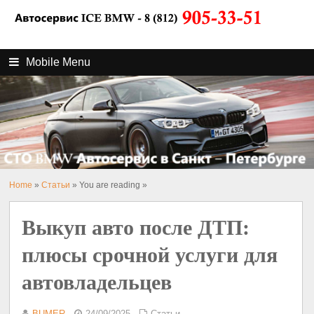
Mobile Menu
Home
»
Статьи
» You are reading »
Выкуп авто после ДТП:
плюсы срочной услуги для
автовладельцев
BUMER
24/09/2025
Статьи