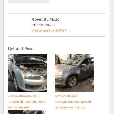
About BUMER
https://icebmw.ru/
View all posts by BUMER
→
Related Posts
«Нева-Автоком»: ваш
Автомобильный
надежный партнер в мире
аккумулятор: невидимый
автомобильных
герой вашей поездки
инноваций и безупречного