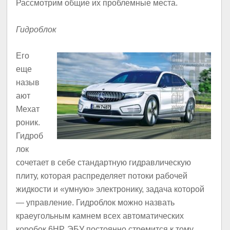
Рассмотрим общие их проблемные места.
Гидроблок
Его
еще
назыв
ают
Мехат
роник.
Гидроб
лок
сочетает в себе стандартную гидравлическую
плиту, которая распределяет потоки рабочей
жидкости и «умную» электронику, задача которой
— управление. Гидроблок можно назвать
краеугольным камнем всех автоматических
коробок 6НР. ЭБУ постоянно стремится к тому,