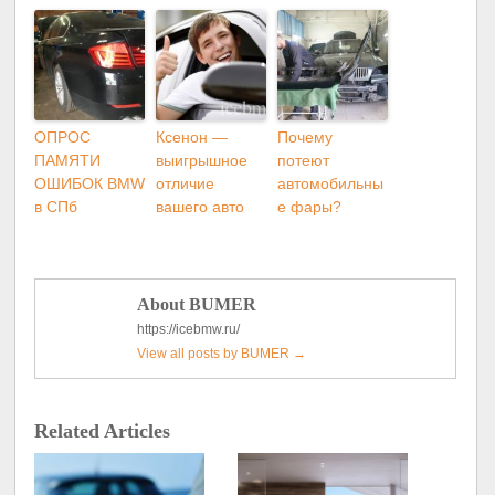
ОПРОС
Ксенон —
Почему
ПАМЯТИ
выигрышное
потеют
ОШИБОК BMW
отличие
автомобильны
в СПб
вашего авто
е фары?
About BUMER
https://icebmw.ru/
View all posts by BUMER
→
Related Articles