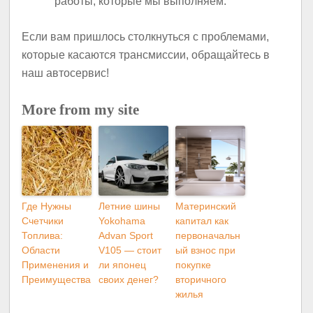
работы, которые мы выполняем.
Если вам пришлось столкнуться с проблемами,
которые касаются трансмиссии, обращайтесь в
наш автосервис!
More from my site
Где Нужны
Летние шины
Материнский
Счетчики
Yokohama
капитал как
Топлива:
Advan Sport
первоначальн
Области
V105 — стоит
ый взнос при
Применения и
ли японец
покупке
Преимущества
своих денег?
вторичного
жилья