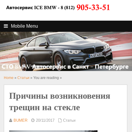
Mobile Menu
Home
»
Статьи
» You are reading »
Причины возникновения
трещин на стекле
BUMER
20/11/2017
Статьи