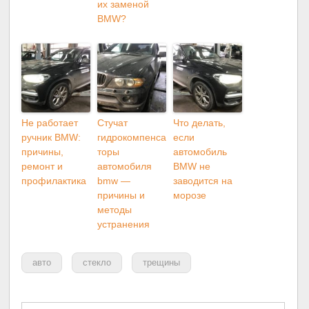
их заменой
BMW?
Не работает
Стучат
Что делать,
ручник BMW:
гидрокомпенса
если
причины,
торы
автомобиль
ремонт и
автомобиля
BMW не
профилактика
bmw —
заводится на
причины и
морозе
методы
устранения
авто
стекло
трещины