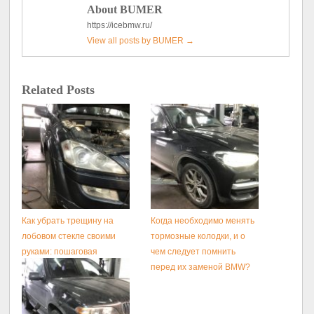
About BUMER
https://icebmw.ru/
View all posts by BUMER
→
Related Posts
Как убрать трещину на
Когда необходимо менять
лобовом стекле своими
тормозные колодки, и o
руками: пошаговая
чем следует помнить
инструкция
перед их заменой BMW?