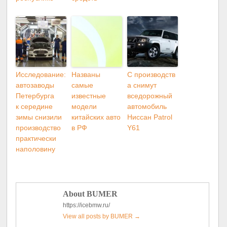
Исследование:
Названы
С производств
автозаводы
самые
а снимут
Петербурга
известные
вседорожный
к середине
модели
автомобиль
зимы снизили
китайских авто
Ниссан Patrol
производство
в РФ
Y61
практически
наполовину
About BUMER
https://icebmw.ru/
View all posts by BUMER
→