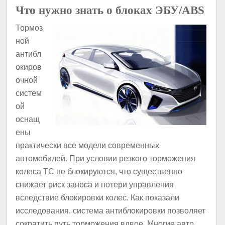
Что нужно знать о блоках ЭБУ/АBS
Тормоз
ной
антибл
окиров
очной
систем
ой
оснащ
ены
практически все модели современных
автомобилей. При условии резкого торможения
колеса ТС не блокируются, что существенно
снижает риск заноса и потери управления
вследствие блокировки колес. Как показали
исследования, система антиблокировки позволяет
сократить путь торможения вдвое. Многие авто