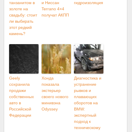
танзанитом в
и Ниссан
гидроизоляция
золоте на
Terrano 4×4
свадьбу: стоит
получат АКПП
ли выбирать
этот редкий
камень?
Geely
Хонда
Диагностика и
сохранила
показала
устранение
продажи
экстерьер
рывков и
собственных
своего нового
плавающих
авто в
минивэна
оборотов на
Российской
Odyssey
BMW:
Федерации
экспертный
подход к
техническому