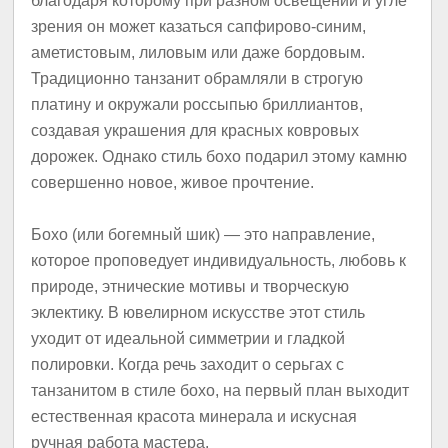
благодаря которому при разном освещении и угле
зрения он может казаться сапфирово-синим,
аметистовым, лиловым или даже бордовым.
Традиционно танзанит обрамляли в строгую
платину и окружали россыпью бриллиантов,
создавая украшения для красных ковровых
дорожек. Однако стиль бохо подарил этому камню
совершенно новое, живое прочтение.
Бохо (или богемный шик) — это направление,
которое проповедует индивидуальность, любовь к
природе, этнические мотивы и творческую
эклектику. В ювелирном искусстве этот стиль
уходит от идеальной симметрии и гладкой
полировки. Когда речь заходит о серьгах с
танзанитом в стиле бохо, на первый план выходит
естественная красота минерала и искусная
ручная работа мастера.