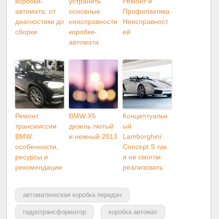
коробки-
устранить
Ремонт и
автомата: от
основные
Профилактика
диагностики до
неисправности
Неисправност
сборки
коробки-
ей
автомата
Ремонт
BMW X5
Концептуальн
трансмиссии
дизель лютый
ый
BMW:
и нежный 2013
Lamborghini
особенности,
Concept S так
ресурсы и
и не смогли
рекомендации
реализовать
автоматическая коробка передач
гидротрансформатор
коробка автомат