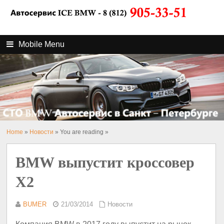
Mobile Menu
Home
»
Новости
» You are reading »
BMW выпустит кроссовер
X2
BUMER
21/03/2014
Новости