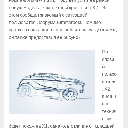
Компания BMW в 2017 году выпустит на рынок
новую модель –компактный кроссовер X2. Об
этом сообщил знакомый с ситуацией
пользователь форума Bimmerpost. Помимо
краткого описания готовящейся к выпуску модели,
он также предоставил ее рисунок.
По
слова
м
пользо
вателя
, X2
внешн
е и
технич
ески
будет похож на X1, однако, в отличие от младшей