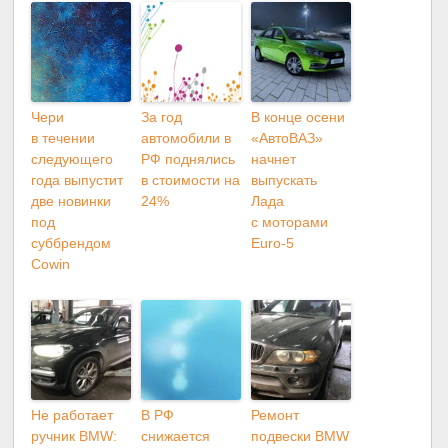
Чери
За год
В конце осени
в течении
автомобили в
«АвтоВАЗ»
следующего
РФ поднялись
начнет
года выпустит
в стоимости на
выпускать
две новинки
24%
Лада
под
с моторами
суббрендом
Euro-5
Cowin
Не работает
В РФ
Ремонт
ручник BMW:
снижается
подвески BMW