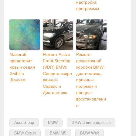
настройка
программы
Maserati
Ремонт Active
Ремонт
представит
Front Steering
раздаточной
новый седан
(VDR) BMW:
коробки BMW:
Ghibli в
Специализиро
диагностика,
Шанхае
ванный
причины
Сервис и
поломок и
Диагностика.
процесс
восстановлени
я
Audi Group
BMW
BMW 3-цилиндровый
BMW Group
BMW M5
BMW Welt