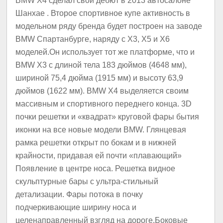
BMW X4 сделал свой
​​дебют в 2013 автосалоне
Шанхае
.
Второе спортивное купе активность в
модельном ряду бренда будет построен на заводе
BMW Спартанбурге, наряду с X3, X5 и X6
моделей.
Он использует тот же платформе, что и
BMW X3 с длиной тела 183 дюймов (4648 мм),
шириной 75,4 дюйма (1915 мм) и высоту 63,9
дюймов (1622 мм).
BMW X4 выделяется своим
массивным и спортивного переднего конца.
3D
почки решетки и «квадрат» круговой фары бытия
иконки на все новые модели BMW.
Глянцевая
рамка решетки открыт по бокам и в нижней
крайности, придавая ей почти «плавающий»
Появление в центре носа.
Решетка видное
скульптурные бары с ультра-стильный
детализации.
Фары потока в почку
подчеркивающие ширину носа и
целенаправленный взгляд на дороге.
Боковые