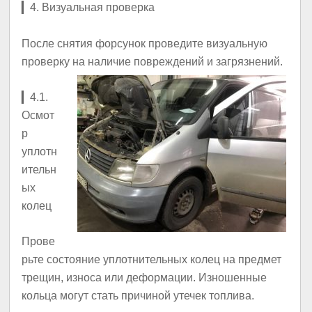
▎
4. Визуальная проверка
После снятия форсунок проведите визуальную
проверку на наличие повреждений и загрязнений.
▎
4.1.
Осмот
р
уплотн
ительн
ых
колец
Прове
рьте состояние уплотнительных колец на предмет
трещин, износа или деформации. Изношенные
кольца могут стать причиной утечек топлива.