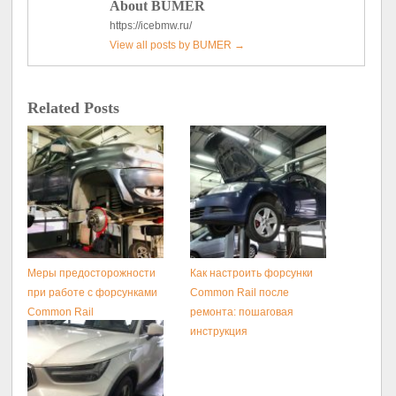
About BUMER
https://icebmw.ru/
View all posts by BUMER
→
Related Posts
Меры предосторожности
Как настроить форсунки
при работе с форсунками
Common Rail после
Common Rail
ремонта: пошаговая
инструкция