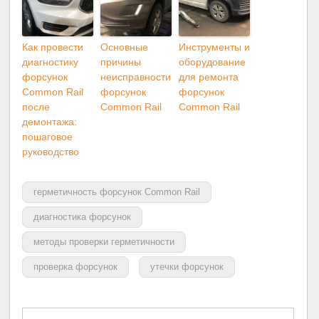
Как провести
Основные
Инструменты и
диагностику
причины
оборудование
форсунок
неисправности
для ремонта
Common Rail
форсунок
форсунок
после
Common Rail
Common Rail
демонтажа:
пошаговое
руководство
герметичность форсунок Common Rail
диагностика форсунок
методы проверки герметичности
проверка форсунок
утечки форсунок