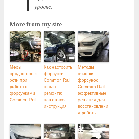
уровне.
More from my site
Меры
Как настроить
Методы
предосторожн
форсунки
очистки
ости при
Common Rail
форсунок
работе с
после
Common Rail:
форсунками
ремонта:
эффективные
Common Rail
пошаговая
решения для
инструкция
восстановлени
я работы