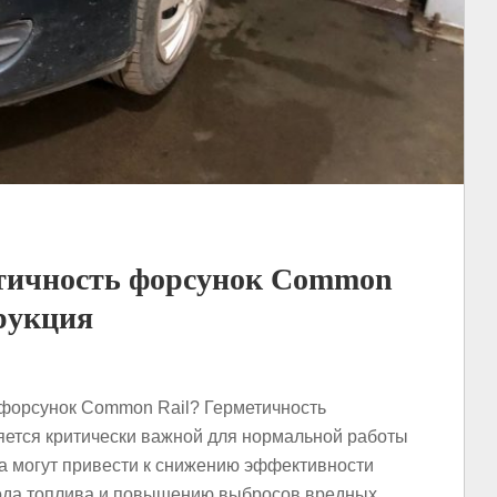
етичность форсунок Common
трукция
 форсунок Common Rail? Герметичность
ется критически важной для нормальной работы
ва могут привести к снижению эффективности
хода топлива и повышению выбросов вредных