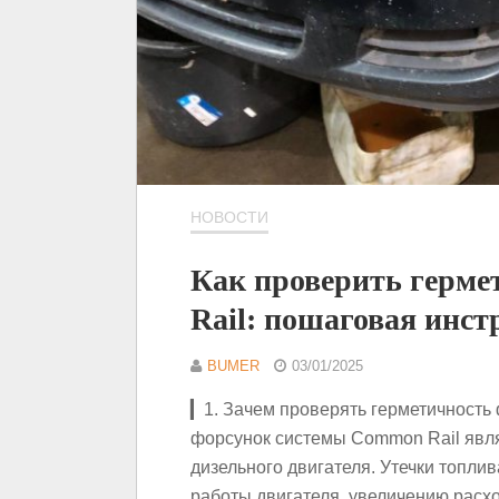
НОВОСТИ
Как проверить герм
Rail: пошаговая инс
BUMER
03/01/2025
▎1. Зачем проверять герметичность
форсунок системы Common Rail явля
дизельного двигателя. Утечки топли
работы двигателя, увеличению рас