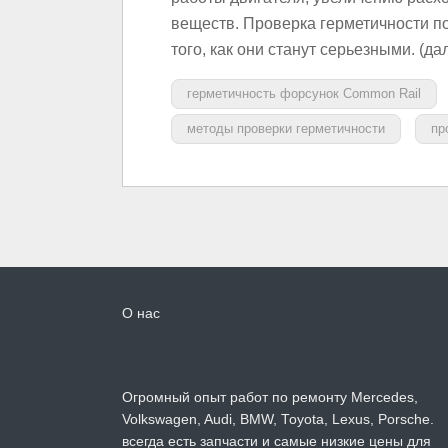
веществ. Проверка герметичности п
того, как они станут серьезными. (д
герметичность форсунок Common Rail
методы проверки герметичности
пр
О нас
Огромный опыт работ по ремонту Mercedes,
Volkswagen, Audi, BMW, Toyota, Lexus, Porsche.
всегда есть запчасти и самые низкие цены для