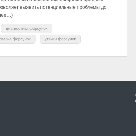
озволяет выявить потенциальные проблемы до
алее…)
диагностика форсунок
оверка форсунок
утечки форсунок