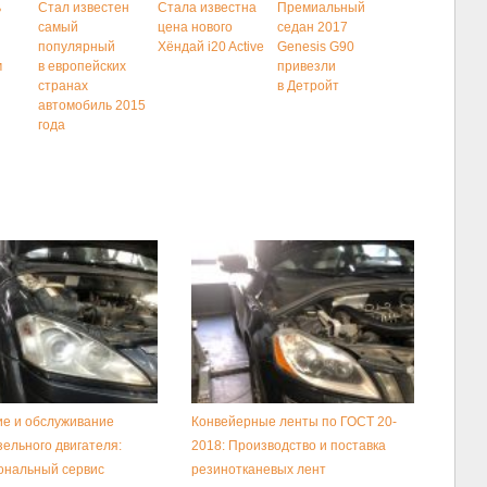
ь
Стал известен
Стала известна
Премиальный
самый
цена нового
седан 2017
популярный
Хёндай i20 Active
Genesis G90
м
в европейских
привезли
странах
в Детройт
автомобиль 2015
года
е и обслуживание
Конвейерные ленты по ГОСТ 20-
зельного двигателя:
2018: Производство и поставка
ональный сервис
резинотканевых лент