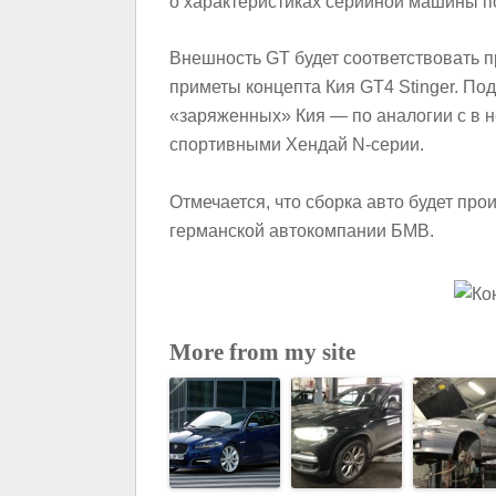
о характеристиках серийной машины по
Внешность GT будет соответствовать пр
приметы концепта Кия GT4 Stinger. По
«заряженных» Кия — по аналогии с в
спортивными Хендай N-серии.
Отмечается, что сборка авто будет про
германской автокомпании БМВ.
More from my site