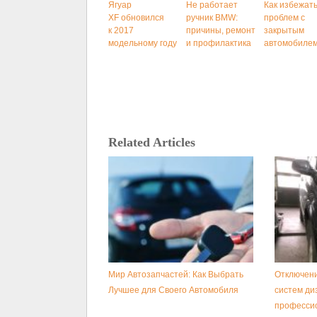
Ягуар
Не работает
Как избежат
XF обновился
ручник BMW:
проблем с
к 2017
причины, ремонт
закрытым
модельному году
и профилактика
автомобиле
Related Articles
Мир Автозапчастей: Как Выбрать
Отключени
Лучшее для Своего Автомобиля
систем ди
професси