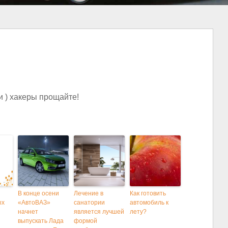
 ) хакеры прощайте!
В конце осени
Лечение в
Как готовить
ых
«АвтоВАЗ»
санатории
автомобиль к
начнет
является лучшей
лету?
выпускать Лада
формой