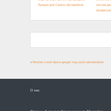
Лучшее для Своего Автомобиля
систем ди
професси
«
Многие стали брать кредит под залог автомобиля
О нас