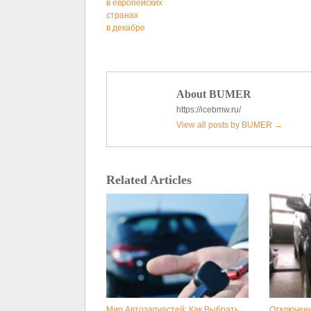
в европейских
странах
в декабре
About BUMER
https://icebmw.ru/
View all posts by BUMER
→
Related Articles
Мир Автозапчастей: Как Выбрать
Отключени