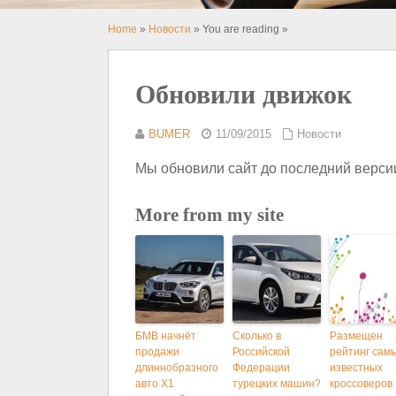
Home
»
Новости
» You are reading »
Обновили движок
BUMER
11/09/2015
Новости
Мы обновили сайт до последний версии
More from my site
БМВ начнёт
Сколько в
Размещен
продажи
Российской
рейтинг сам
длиннобразного
Федерации
известных
авто X1
турецких машин?
кроссоверов