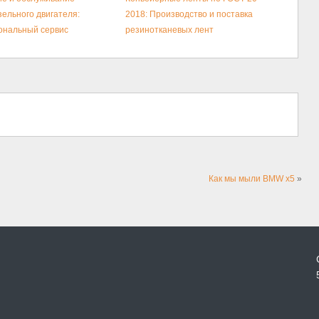
зельного двигателя:
2018: Производство и поставка
ональный сервис
резинотканевых лент
Как мы мыли BMW x5
»