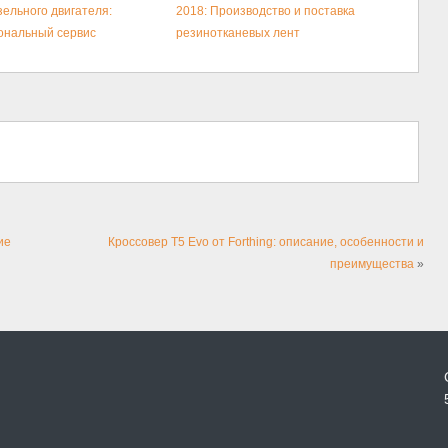
зельного двигателя:
2018: Производство и поставка
ональный сервис
резинотканевых лент
ие
Кроссовер T5 Evo от Forthing: описание, особенности и
преимущества
»