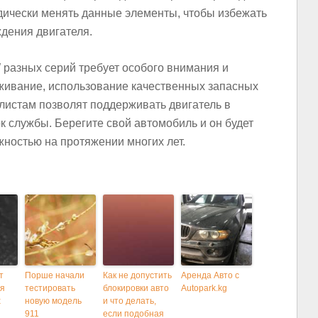
дически менять данные элементы, чтобы избежать
дения двигателя.
 разных серий требует особого внимания и
уживание, использование качественных запасных
листам позволят поддерживать двигатель в
к службы. Берегите свой автомобиль и он будет
ностью на протяжении многих лет.
т
Порше начали
Как не допустить
Аренда Авто с
ля
тестировать
блокировки авто
Autopark.kg
х
новую модель
и что делать,
911
если подобная