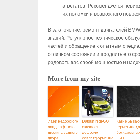
агрегатов. Рекомендуется перио
их поломки и возможного повреж
В заключение, ремонт двигателей BMW
знаний. Регулярное техническое обсл
частей и обращение к опытным специа
отличном состоянии и продлить его сро
радовать вас своей мощностью и надеж
More from my site
Идеи недорогого
Datsun redi-GO
Какие бываю
ландшафтного
оказался
герметики д
дизайна заднего
дешевле
бескамерны
двора
соплатформенно
шин