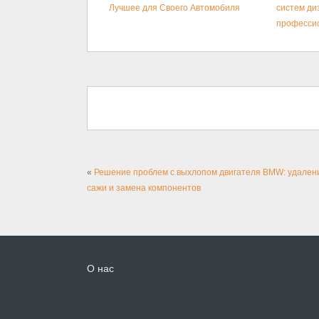
Лучшее для Своего Автомобиля
систем ди
професси
«
Решение проблем с выхлопом двигателя BMW: удален
сажи и замена компонентов
О нас