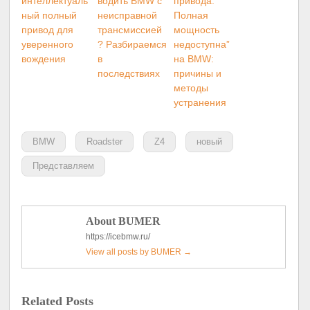
интеллектуаль
водить BMW с
привода.
ный полный
неисправной
Полная
привод для
трансмиссией
мощность
уверенного
? Разбираемся
недоступна”
вождения
в
на BMW:
последствиях
причины и
методы
устранения
BMW
Roadster
Z4
новый
Представляем
About BUMER
https://icebmw.ru/
View all posts by BUMER
→
Related Posts