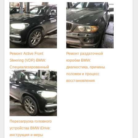
Ремонт Active Front
Ремонт раздаточной
Steering (VDR) BMW:
коробки BMW:
Специализированный
диагностика, причины
Сервис и Диагностика.
поломок и процесс
восстановления
Перезагрузка головного
устройства BMW iDrive:
инструкция и меры