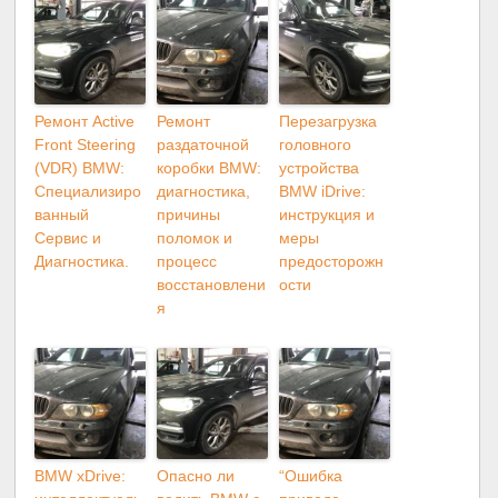
Ремонт Active
Ремонт
Перезагрузка
Front Steering
раздаточной
головного
(VDR) BMW:
коробки BMW:
устройства
Специализиро
диагностика,
BMW iDrive:
ванный
причины
инструкция и
Сервис и
поломок и
меры
Диагностика.
процесс
предосторожн
восстановлени
ости
я
BMW xDrive:
Опасно ли
“Ошибка