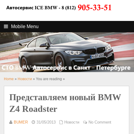
Mobile Menu
Home
»
Новости
» You are reading »
Представляем новый BMW
Z4 Roadster
BUMER
31/05/2013
Новости
No Comment