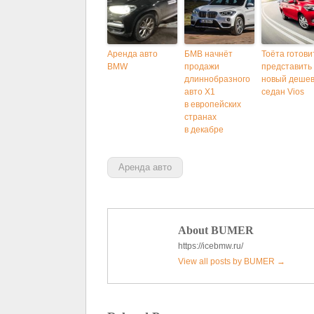
Аренда авто
БМВ начнёт
Тоёта готови
BMW
продажи
представить
длиннобразного
новый деше
авто X1
седан Vios
в европейских
странах
в декабре
Аренда авто
About BUMER
https://icebmw.ru/
View all posts by BUMER
→