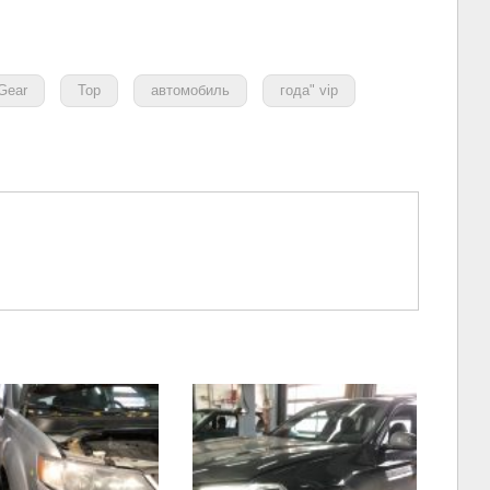
Gear
Top
автомобиль
года" vip