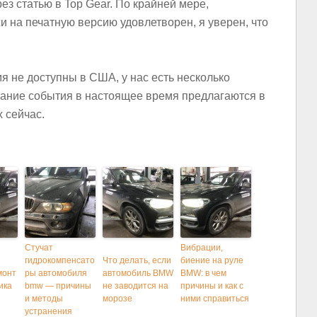
ез статью в Top Gear. По крайней мере,
и на печатную версию удовлетворен, я уверен, что
я не доступны в США, у нас есть несколько
ание
события в настоящее время предлагаются в
 сейчас.
Стучат
Вибрации,
гидрокомпенсато
Что делать, если
биение на руле
монт
ры автомобиля
автомобиль BMW
BMW: в чем
ика
bmw — причины
не заводится на
причины и как с
и методы
морозе
ними справиться
устранения