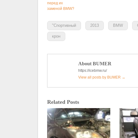
перед их
заменой BMW?
"Спортивный
2013
BMW
крон
About BUMER
https://icebmw.ru/
View all posts by BUMER
→
Related Posts