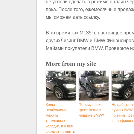
не успели сделать в режиме онлайн чер
пока. После того, ежемесячные продаж
мы сможем дать ссылку.
В то время как M135i в настоящее врем
других
Лизинг BMW
и
BMW Финансиров
Майами покупатели BMW.
Проверьте их
More from my site
Когда
Почему плохо
Не работает
необходимо
греет печка в
ручник BMW:
менять
машине BMW?
причины, ре
тормозные
и профилакт
колодки, и o чем
следует помнить