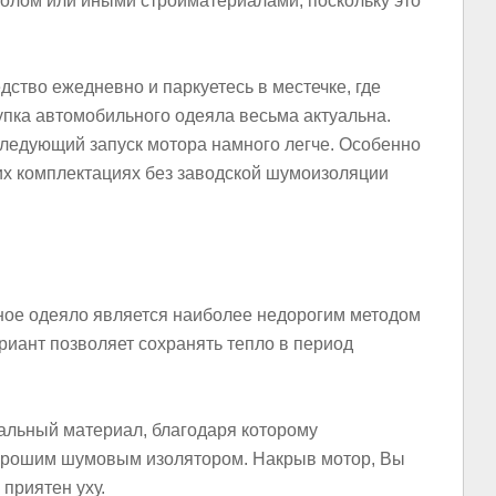
олом или иными стройматериалами, поскольку это
дство ежедневно и паркуетесь в местечке, где
купка автомобильного одеяла весьма актуальна.
следующий запуск мотора намного легче. Особенно
их комплектациях без заводской шумоизоляции
ьное одеяло является наиболее недорогим методом
риант позволяет сохранять тепло в период
альный материал, благодаря которому
орошим шумовым изолятором. Накрыв мотор, Вы
 приятен уху.