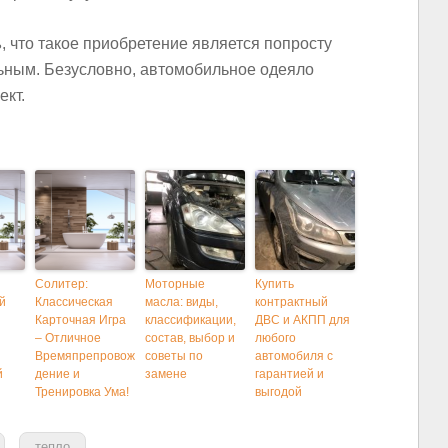
ь
, что такое приобретение является попросту
льным. Безусловно, автомобильное одеяло
кт.
Солитер:
Моторные
Купить
й
Классическая
масла: виды,
контрактный
Карточная Игра
классификации,
ДВС и АКПП для
– Отличное
состав, выбор и
любого
Времяпрепровож
советы по
автомобиля с
й
дение и
замене
гарантией и
Тренировка Ума!
выгодой
тепло