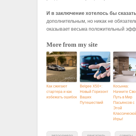
И в заключение хотелось бы сказат
дополнительным, но никак не обязате
оказывает весьма положительный эффе
More from my site
Как сжигают
Belgee X50+:
Косынка:
стартера и как
Новый Горизонт
Начните Сво
избежать ошибок
Ваших
Путь в Мир
Путешествий
Пасьянсов с
Этой
Классическо
Игры!
автоодеяло
двигатель
советы