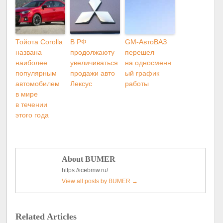
Тойота Corolla
В РФ
GM-АвтоВАЗ
названа
продолжаюту
перешел
наиболее
увеличиваться
на односменн
популярным
продажи авто
ый график
автомобилем
Лексус
работы
в мире
в течении
этого года
About BUMER
https://icebmw.ru/
View all posts by BUMER
→
Related Articles