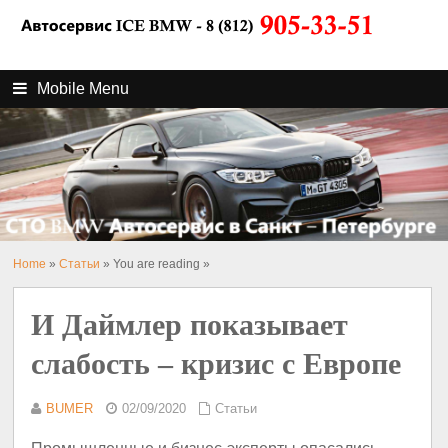
Mobile Menu
Home
»
Статьи
» You are reading »
И Даймлер показывает
слабость – кризис с Европе
BUMER
02/09/2020
Статьи