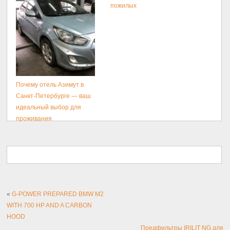
размещения
пожилых
Почему отель Азимут в
Санкт-Петербурге — ваш
идеальный выбор для
проживания
«
G-POWER PREPARED BMW M2
WITH 700 HP AND A CARBON
HOOD
Предфильтры IRILIT NG для