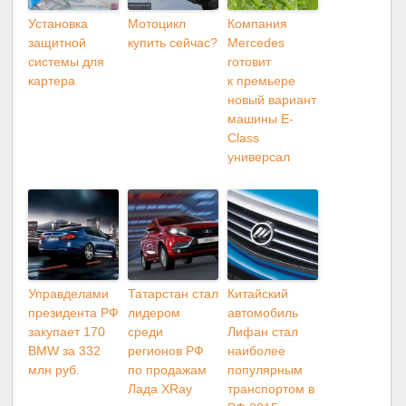
Установка
Мотоцикл
Компания
защитной
купить сейчас?
Mercedes
системы для
готовит
картера
к премьере
новый вариант
машины E-
Class
универсал
Управделами
Татарстан стал
Китайский
президента РФ
лидером
автомобиль
закупает 170
среди
Лифан стал
BMW за 332
регионов РФ
наиболее
млн руб.
по продажам
популярным
Лада XRay
транспортом в