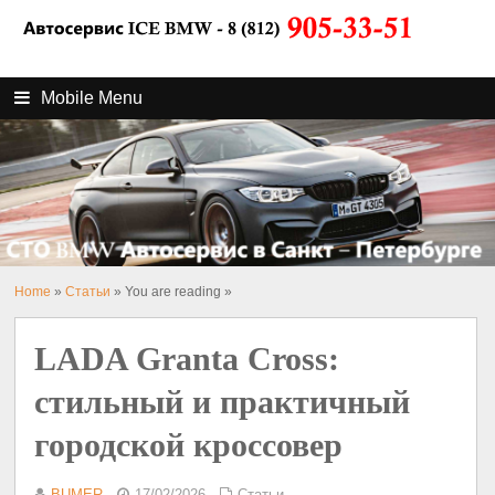
Mobile Menu
Home
»
Статьи
» You are reading »
LADA Granta Cross:
стильный и практичный
городской кроссовер
BUMER
17/02/2026
Статьи