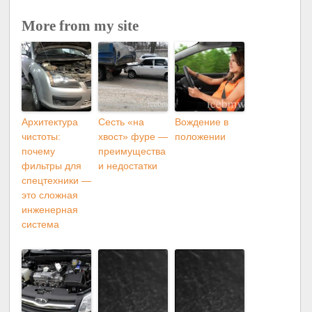
More from my site
Архитектура
Сесть «на
Вождение в
чистоты:
хвост» фуре —
положении
почему
преимущества
фильтры для
и недостатки
спецтехники —
это сложная
инженерная
система