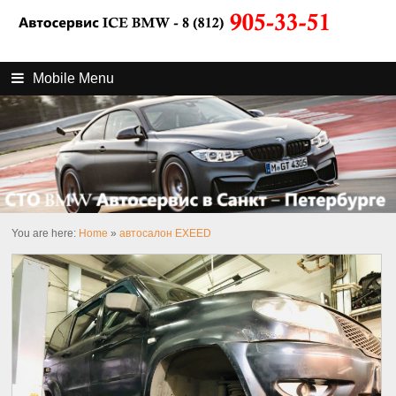
Mobile Menu
You are here:
Home
»
автосалон EXEED