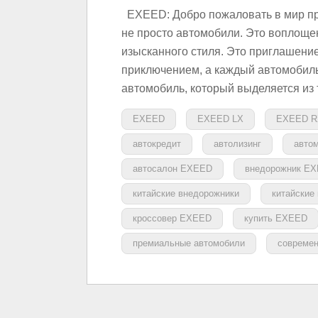
EXEED: Добро пожаловать в мир пр
не просто автомобили. Это воплоще
изысканного стиля. Это приглашение
приключением, а каждый автомобиль
автомобиль, который выделяется из
EXEED
EXEED LX
EXEED R
автокредит
автолизинг
авто
автосалон EXEED
внедорожник E
китайские внедорожники
китайские
кроссовер EXEED
купить EXEED
премиальные автомобили
совреме