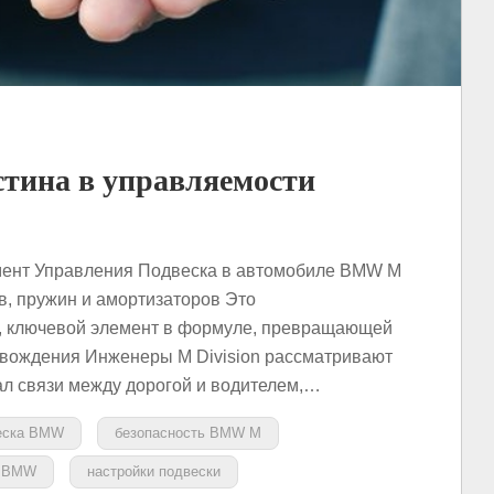
тина в управляемости
мент Управления Подвеска в автомобиле BMW M
ов, пружин и амортизаторов Это
, ключевой элемент в формуле, превращающей
т вождения Инженеры M Division рассматривают
ал связи между дорогой и водителем,…
веска BMW
безопасность BMW M
т BMW
настройки подвески