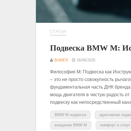
СТАТЬИ
Подвеска BMW M: Ис
BUMER
26/06/2025
Философия M: Подвеска как Инстру
– это не просто совокупность рычаг
фундаментальная часть ДНК бренда
мощь двигателя в чистую радость о
подвеску как непосредственный кан
BMW M подвеска
адаптивная под
вождение BMW M
комфорт и спор