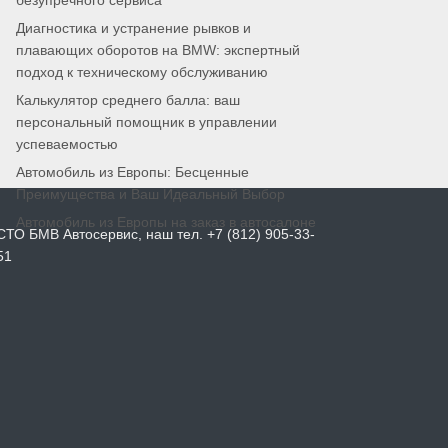
безупречного сервиса
Диагностика и устранение рывков и
плавающих оборотов на BMW: экспертный
подход к техническому обслуживанию
Калькулятор среднего балла: ваш
персональный помощник в управлении
успеваемостью
Автомобиль из Европы: Бесценные
Преимущества и Ваш Идеальный Выбор
Автомобиль из Европы на заказ в автосалоне
СТО БМВ Автосервис, наш тел. +7 (812) 905-33-
51