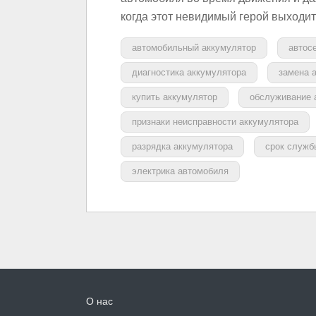
когда этот невидимый герой выходи
автомобильный аккумулятор
автос
диагностика аккумулятора
замена 
купить аккумулятор
обслуживание 
признаки неисправности аккумулятора
разрядка аккумулятора
срок служб
электрика автомобиля
О нас