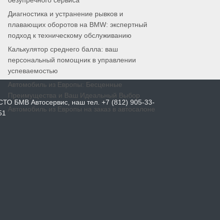
безупречного сервиса
Диагностика и устранение рывков и
плавающих оборотов на BMW: экспертный
подход к техническому обслуживанию
Калькулятор среднего балла: ваш
персональный помощник в управлении
успеваемостью
Автомобиль из Европы: Бесценные
Преимущества и Ваш Идеальный Выбор
СТО БМВ Автосервис, наш тел. +7 (812) 905-33-
Автомобиль из Европы на заказ в автосалоне
51