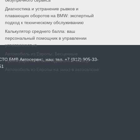
безупречного сервиса
Диагностика и устранение рывков и
плавающих оборотов на BMW: экспертный
подход к техническому обслуживанию
Калькулятор среднего балла: ваш
персональный помощник в управлении
успеваемостью
Автомобиль из Европы: Бесценные
СТО БМВ Автосервис, наш тел. +7 (812) 905-33-
Преимущества и Ваш Идеальный Выбор
51
Автомобиль из Европы на заказ в автосалоне