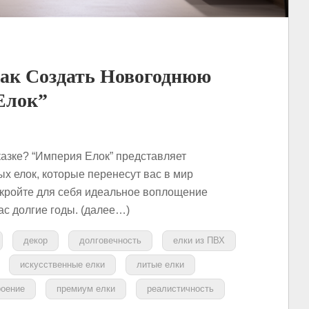
ак Создать Новогоднюю
Елок”
казке? “Империя Елок” представляет
х елок, которые перенесут вас в мир
ткройте для себя идеальное воплощение
ас долгие годы. (далее…)
декор
долговечность
елки из ПВХ
искусственные елки
литые елки
роение
премиум елки
реалистичность